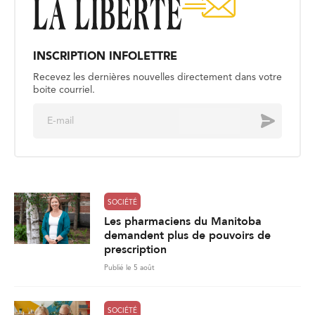
INSCRIPTION INFOLETTRE
Recevez les dernières nouvelles directement dans votre
boite courriel.
E
Envoyer
m
a
i
l
*
SOCIÉTÉ
Les pharmaciens du Manitoba
demandent plus de pouvoirs de
prescription
Publié le 5 août
SOCIÉTÉ