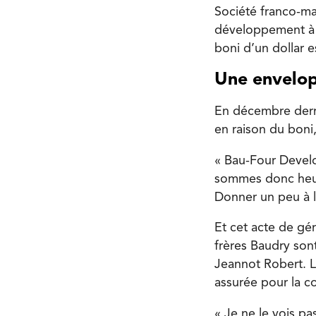
Société franco-ma
développement à F
boni d’un dollar 
Une envelop
En décembre derni
en raison du boni
« Bau-Four Devel
sommes donc heure
Donner un peu à l
Et cet acte de gén
frères Baudry son
Jeannot Robert. 
assurée pour la 
« Je ne le vois pa