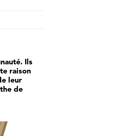
auté. Ils
te raison
de leur
athe
de