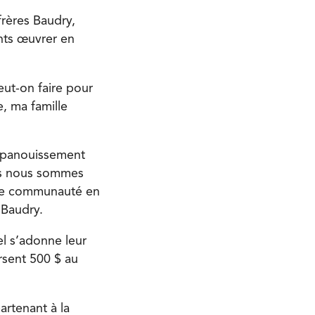
frères Baudry,
ents œuvrer en
eut-on faire pour
e, ma famille
l’épanouissement
ous nous sommes
tre communauté en
 Baudry.
l s’adonne leur
rsent 500 $ au
artenant à la