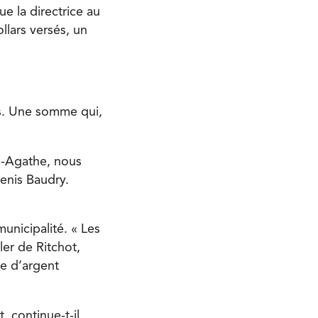
e la directrice au
lars versés, un
ds. Une somme qui,
e-Agathe, nous
enis Baudry.
unicipalité. « Les
ler de Ritchot,
e d’argent
 continue-t-il,