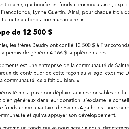
nitobaine, qui bonifie les fonds communautaires, expliqu
rancofonds, Lynne Guertin. Ainsi, pour chaque trois dol
est ajouté au fonds communautaire. »
pe de 12 500 $
er, les frères Baudry ont confié 12 500 $ à Francofon
, a permis de générer 4 166 $ supplémentaires.
opments est une entreprise de la communauté de Saint
ux de contribuer de cette façon au village, exprime D
a communauté, cela fait du bien. »
érosité n’est pas pour déplaire aux responsables de la m
t bien généreux dans leur donation, s’exclame le conseil
Le fonds communautaire de Sainte-Agathe est une sourc
communauté et qui va appuyer son développement.
s comme un fonds qui va nous servir à nous, directement,