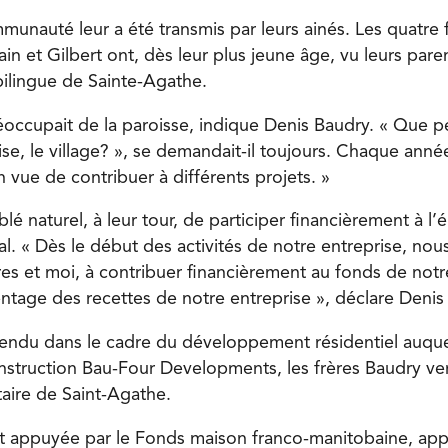
munauté leur a été transmis par leurs ainés. Les quatre 
ain et Gilbert ont, dès leur plus jeune âge, vu leurs par
bilingue de Sainte-Agathe.
occupait de la paroisse, indique Denis Baudry. « Que p
glise, le village? », se demandait-il toujours. Chaque anné
n vue de contribuer à différents projets. »
blé naturel, à leur tour, de participer financièrement à 
tal. « Dès le début des activités de notre entreprise, n
es et moi, à contribuer financièrement au fonds de no
ntage des recettes de notre entreprise », déclare Denis
endu dans le cadre du développement résidentiel auque
truction Bau-Four Developments, les frères Baudry ve
ire de Saint-Agathe.
 est appuyée par le Fonds maison franco-manitobaine, app