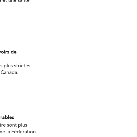
 et une santé
oirs de
s plus strictes
u Canada.
érables
ire sont plus
ime la Fédération