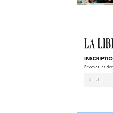
INSCRIPTI
Recevez les der
E
m
a
i
l
*