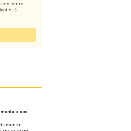
sion. Votre
ant et à
é mentale des
ada montre