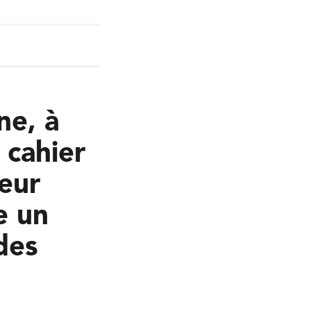
ne, à
 cahier
geur
e un
des