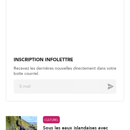
INSCRIPTION INFOLETTRE
Recevez les dernières nouvelles directement dans votre
boite courriel.
E
Envoyer
m
a
i
l
*
CULTUREL
Sous les eaux islandaises avec
Julien Nayet-Pelletier
Publié le 30 juillet
CULTUREL
Jasmine Elyse : le meilleur est à
venir