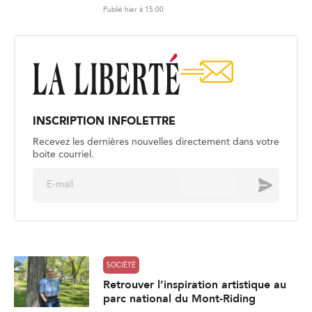
Publié hier à 15:00
INSCRIPTION INFOLETTRE
Recevez les dernières nouvelles directement dans votre
boite courriel.
E
Envoyer
m
a
i
l
*
SOCIÉTÉ
Retrouver l’inspiration artistique au
parc national du Mont-Riding