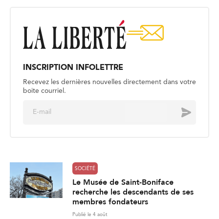
INSCRIPTION INFOLETTRE
Recevez les dernières nouvelles directement dans votre
boite courriel.
E
Envoyer
m
a
i
l
*
SOCIÉTÉ
Le Musée de Saint-Boniface
recherche les descendants de ses
membres fondateurs
Publié le 4 août