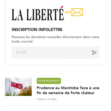
INSCRIPTION INFOLETTRE
Recevez les dernières nouvelles directement dans votre
boite courriel.
E
Envoyer
m
a
i
l
*
ENVIRONNEMENT
Prudence au Manitoba face à une
fin de semaine de forte chaleur
Publié le 10 juillet