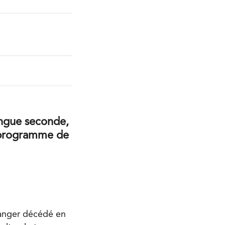
langue seconde,
 programme de
langer décédé en