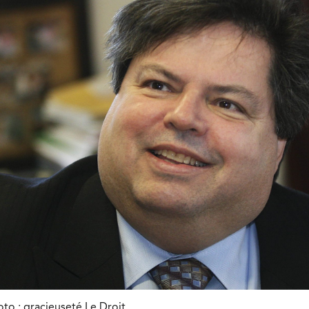
oto : gracieuseté Le Droit