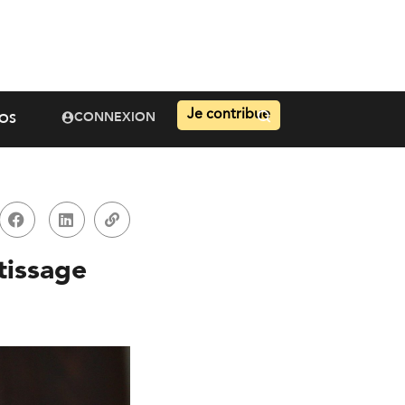
Je contribue
CONNEXION
OS
tissage