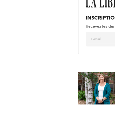
INSCRIPTI
Recevez les der
E
m
a
i
l
*