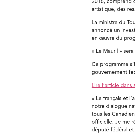
2016, comprend du
artistique, des r
La ministre du Tou
annoncé un invest
en œuvre du progr
« Le Mauril » ser
Ce programme s’ins
gouvernement féd
Lire l’article dans
« Le français et l
notre dialogue na
tous les Canadien
officielle. Je me
député fédéral et 