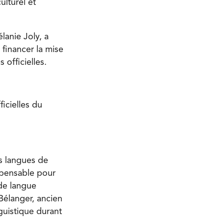
ulturel et
lanie Joly, a
 financer la mise
officielles.
icielles du
es langues de
spensable pour
de langue
Bélanger, ancien
nguistique durant