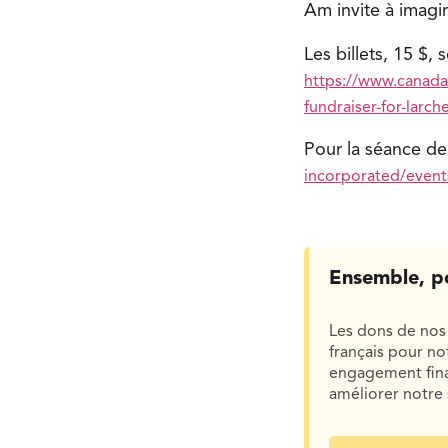
Am invite à imagi
Les billets, 15 $,
https://www.canadah
fundraiser-for-larc
Pour la séance d
incorporated/events
Ensemble, p
Les dons de nos 
français pour n
engagement finan
améliorer notre 