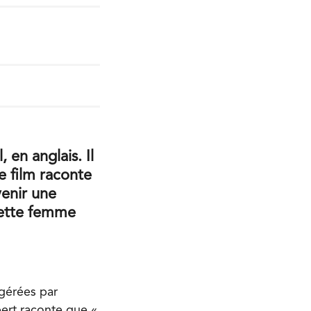
en anglais. Il
e film raconte
venir une
cette femme
 gérées par
ert raconte que «