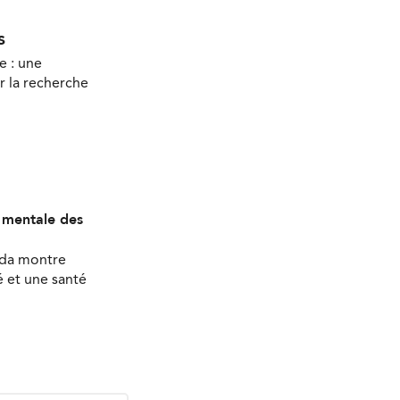
s
e : une
r la recherche
é mentale des
ada montre
 et une santé