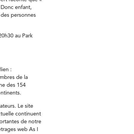
. Donc enfant,
c des personnes
 20h30 au Park
lien :
embres de la
une des 154
ntinents.
ateurs. Le site
tuelle continuent
portantes de notre
trages web As I