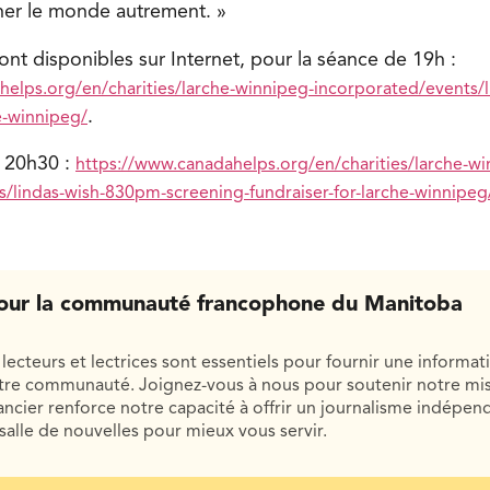
ner le monde autrement. »
 sont disponibles sur Internet, pour la séance de 19h :
elps.org/en/charities/larche-winnipeg-incorporated/events/l
.
he-winnipeg/
e 20h30 :
https://www.canadahelps.org/en/charities/larche-wi
/lindas-wish-830pm-screening-fundraiser-for-larche-winnipeg
our la communauté francophone du Manitoba
lecteurs et lectrices sont essentiels pour fournir une informat
otre communauté. Joignez-vous à nous pour soutenir notre mis
cier renforce notre capacité à offrir un journalisme indépend
salle de nouvelles pour mieux vous servir.