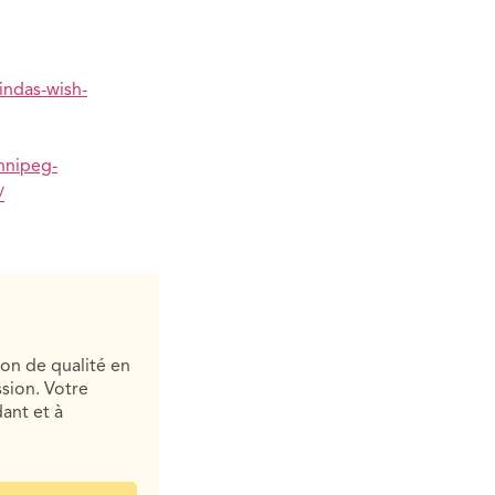
indas-wish-
nnipeg-
/
ion de qualité en
sion. Votre
ant et à