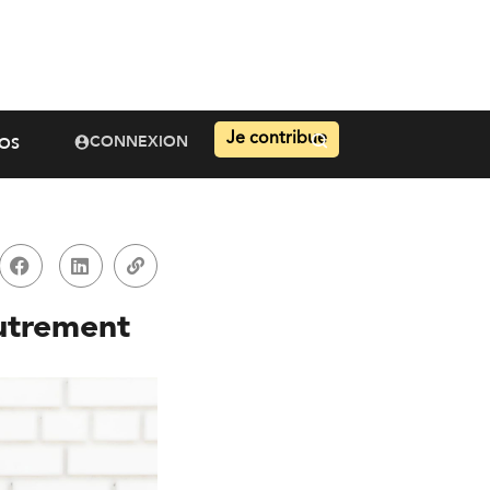
Je contribue
CONNEXION
OS
autrement