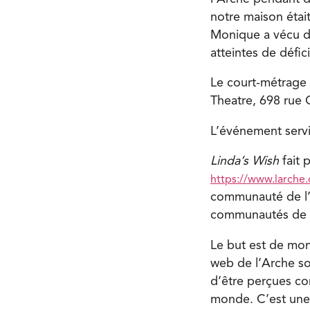
notre maison étai
Monique a vécu dan
atteintes de défic
Le court-métrage d
Theatre, 698 rue O
L’événement servi
Linda’s Wish
fait 
https://www.larche.o
communauté de l’
communautés de l’
Le but est de mont
web de l’Arche so
d’être perçues co
monde. C’est une