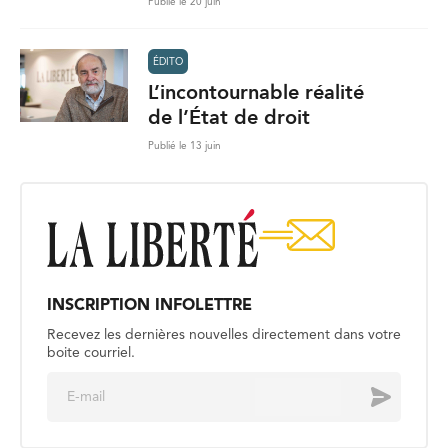
Publié le 20 juin
ÉDITO
L’incontournable réalité
de l’État de droit
Publié le 13 juin
INSCRIPTION INFOLETTRE
Recevez les dernières nouvelles directement dans votre
boite courriel.
E
Envoyer
m
a
i