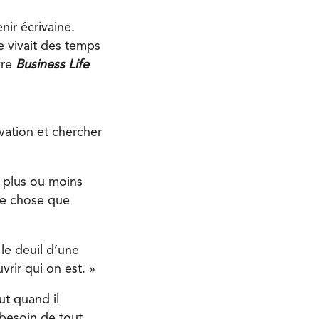
nir écrivaine.
e vivait des temps
vre
Business Life
vation et chercher
s plus ou moins
ême chose que
 le deuil d’une
rir qui on est. »
ut quand il
s besoin de tout