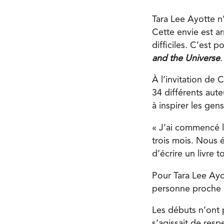
Tara Lee Ayotte n’
Cette envie est a
difficiles. C’est 
and the Universe
.
À l’invitation de C
34 différents aute
à inspirer les ge
« J’ai commencé l
trois mois. Nous é
d’écrire un livre t
Pour Tara Lee Ayot
personne proche p
Les débuts n’ont p
s’agissait de resp