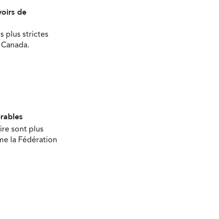
oirs de
s plus strictes
u Canada.
érables
ire sont plus
ime la Fédération