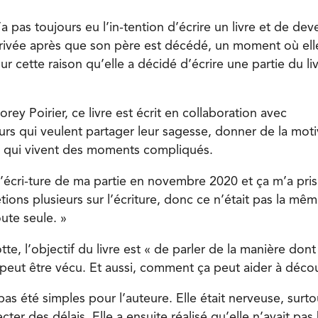
a pas toujours eu l’in-tention d’écrire un livre et de deve
rrivée après que son père est décédé, un moment où ell
pour cette raison qu’elle a décidé d’écrire une partie du li
orey Poirier, ce livre est écrit en collaboration avec
urs qui veulent partager leur sagesse, donner de la moti
ns qui vivent des moments compliqués.
’écri-ture de ma partie en novembre 2020 et ça m’a pri
tions plusieurs sur l’écriture, donc ce n’était pas la m
oute seule. »
te, l’objectif du livre est « de parler de la manière dont
eut être vécu. Et aussi, comment ça peut aider à découv
as été simples pour l’auteure. Elle était nerveuse, surto
ecter des délais. Elle a ensuite réalisé qu’elle n’avait pa