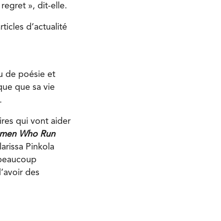
egret », dit-elle.
ticles d’actualité
eu de poésie et
sque que sa vie
.
ires qui vont aider
men Who Run
larissa Pinkola
a beaucoup
’avoir des