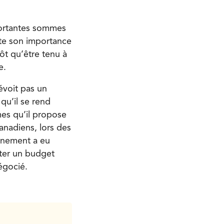
ortantes sommes
ute son importance
ôt qu’être tenu à
e.
voit pas un
qu’il se rend
mes qu’il propose
anadiens, lors des
ernement a eu
nter un budget
négocié.