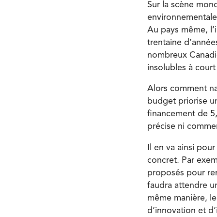
Sur la scène mondi
environnementale 
Au pays même, l’i
trentaine d’années
nombreux Canadie
insolubles à court
Alors comment nav
budget priorise u
financement de 5,3
précise ni comment
Il en va ainsi pou
concret. Par exem
proposés pour renf
faudra attendre u
même manière, le
d’innovation et d