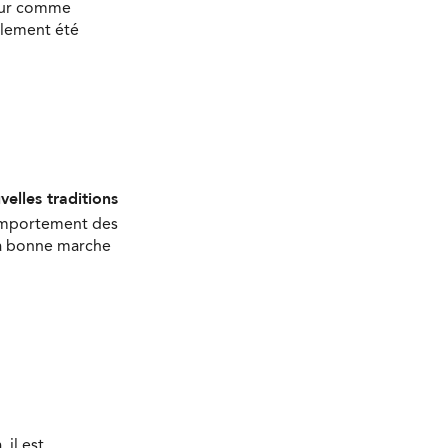
bour comme
alement été
velles traditions
comportement des
 la bonne marche
 il est