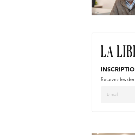
INSCRIPTI
Recevez les der
E
m
a
i
l
*