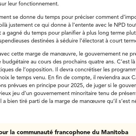
 sur leur fonctionnement.
ement se donne du temps pour préciser comment d’imp
 Voilà justement ce qui donne à l’entente avec le NPD to
 a gagné du temps pour planifier à plus long terme plut
pendieuses destinées à séduire l’électorat à court term
avec cette marge de manœuvre, le gouvernement ne pré
re budgétaire au cours des prochains quatre ans. C’est là 
tiques de l’opposition. Il devra concrétiser les program
hoix le temps venu. En fin de compte, il reviendra aux C
ons prévues en principe pour 2025, de juger si le gouv
e vieux jeu d’un gouvernement minoritaire tenu de prése
’il a bien tiré parti de la marge de manœuvre qu’il s’est 
our la communauté francophone du Manitoba