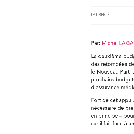
LA LIBERTÉ
Par:
Michel LAG
L
e deuxième budge
des retombées de l
le Nouveau Parti
prochains budget
d’assurance médic
Fort de cet appui,
nécessaire de pré
en principe – pou
car il fait face à 