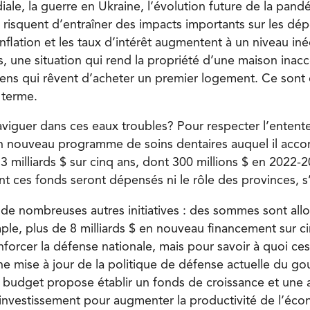
ale, la guerre en Ukraine, l’évolution future de la pandé
risquent d’entraîner des impacts importants sur les dé
nflation et les taux d’intérêt augmentent à un niveau in
, une situation qui rend la propriété d’une maison inacc
ns qui rêvent d’acheter un premier logement. Ce sont 
 terme.
iguer dans ces eaux troubles? Pour respecter l’entente
n nouveau programme de soins dentaires auquel il acco
 milliards $ sur cinq ans, dont 300 millions $ en 2022-2
 ces fonds seront dépensés ni le rôle des provinces, s’il
r de nombreuses autres initiatives : des sommes sont all
ple, plus de 8 milliards $ en nouveau financement sur c
orcer la défense nationale, mais pour savoir à quoi ces 
ne mise à jour de la politique de défense actuelle du g
 budget propose établir un fonds de croissance et une
’investissement pour augmenter la productivité de l’éco