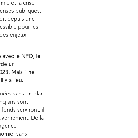
mie et la crise
penses publiques.
édit depuis une
essible pour les
des enjeux
 avec le NPD, le
rde un
023. Mais il ne
 y a lieu.
ouées sans un plan
inq ans sont
fonds serviront, il
ouvernement. De la
 agence
nomie, sans