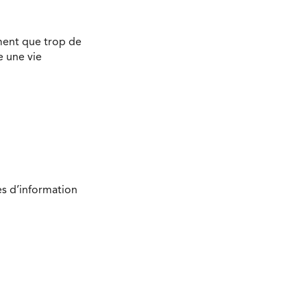
ment que trop de
e une vie
es d’information