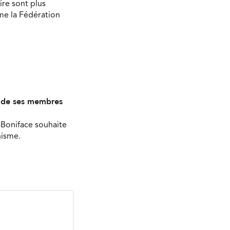
ire sont plus
ime la Fédération
s de ses membres
-Boniface souhaite
nisme.