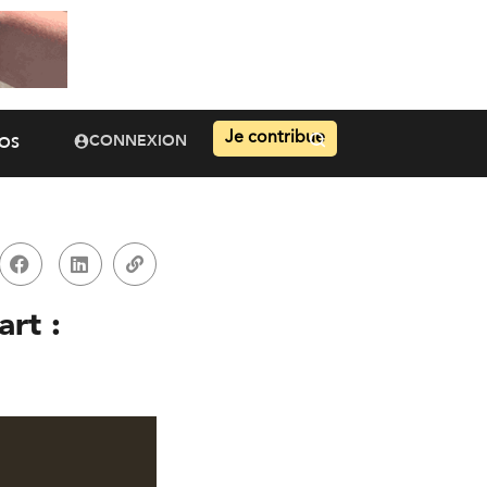
Je contribue
CONNEXION
OS
art :