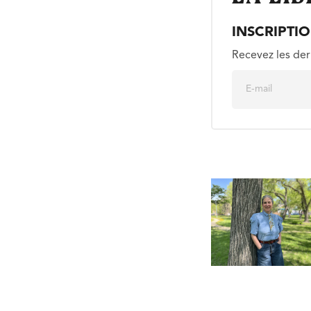
INSCRIPTI
Recevez les der
E
m
a
i
l
*