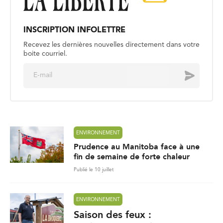
INSCRIPTION INFOLETTRE
Recevez les dernières nouvelles directement dans votre
boite courriel.
E
Envoyer
m
a
i
l
*
ENVIRONNEMENT
Prudence au Manitoba face à une
fin de semaine de forte chaleur
Publié le 10 juillet
ENVIRONNEMENT
Saison des feux :