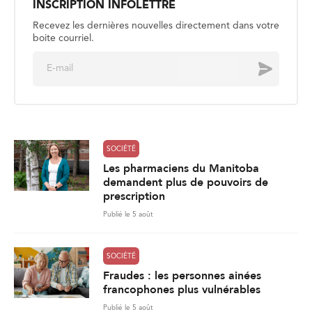
INSCRIPTION INFOLETTRE
Recevez les dernières nouvelles directement dans votre
boite courriel.
E
Envoyer
m
a
i
l
*
SOCIÉTÉ
Les pharmaciens du Manitoba
demandent plus de pouvoirs de
prescription
Publié le 5 août
SOCIÉTÉ
Fraudes : les personnes ainées
francophones plus vulnérables
Publié le 5 août