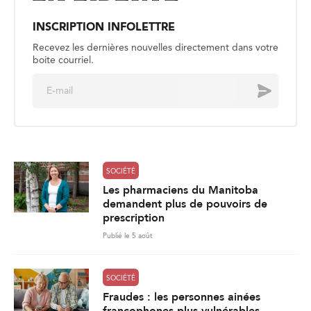
INSCRIPTION INFOLETTRE
Recevez les dernières nouvelles directement dans votre
boite courriel.
E
Envoyer
m
a
i
l
*
SOCIÉTÉ
Les pharmaciens du Manitoba
demandent plus de pouvoirs de
prescription
Publié le 5 août
SOCIÉTÉ
Fraudes : les personnes ainées