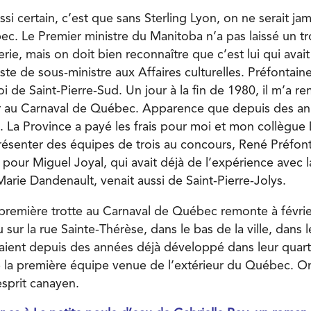
ssi certain, c’est que sans Sterling Lyon, on ne serait jam
c. Le Premier ministre du Manitoba n’a pas laissé un t
ie, mais on doit bien reconnaître que c’est lui qui avai
te de sous-ministre aux Affaires culturelles. Préfontaine
oi de Saint-Pierre-Sud. Un jour à la fin de 1980, il m’a re
er au Carnaval de Québec. Apparence que depuis des anné
le. La Province a payé les frais pour moi et mon collègu
présenter des équipes de trois au concours, René Préfont
 pour Miguel Joyal, qui avait déjà de l’expérience avec l
arie Dandenault, venait aussi de Saint-Pierre-Jolys.
 première trotte au Carnaval de Québec remonte à févrie
u sur la rue Sainte-Thérèse, dans le bas de la ville, dan
avaient depuis des années déjà développé dans leur quart
é la première équipe venue de l’extérieur du Québec. O
esprit canayen.