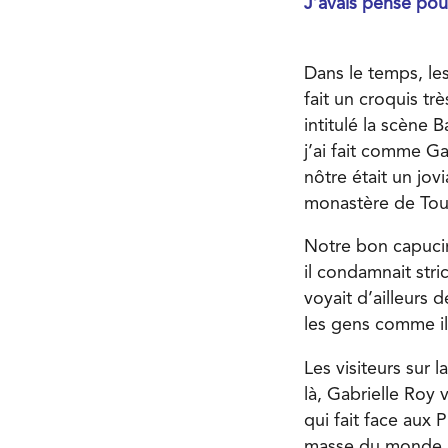
J’avais pensé pou
Dans le temps, les
fait un croquis tr
intitulé la scène B
j’ai fait comme G
nôtre était un jov
monastère de Tout
Notre bon capucin
il condamnait str
voyait d’ailleurs 
les gens comme il
Les visiteurs sur 
là, Gabrielle Roy 
qui fait face aux
masse du monde, pa