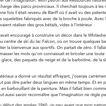
r de l’imagination. Mon patron aux Ressources naturell
charge des parcs provinciaux. Il cherchait toujours à les
nne fois il était revenu de Banff où il avait vu des paten
s squelettes fabriqués avec de la broche à poule. Avec 
ient réaliser des gros bétails, vides à l’intérieur.
vait encouragé à construire un décor dans le Whiteshell,
au centre de ski du lac Falcon, où on trouve quelques b
er la bienvenue aux sportifs. On partait de zéro. Il fallai
masser les mots qu’on connaissait et bricoler une toute
 glace, des paquets de neige et de la barbotine, de la
ériaux a donné un résultat effrayant, j’oserais carrémen
eut pas dire parler deux langues en même temps. Et en pl
 en barbouillant de la peinture. Mais il fallait bien co
faut aussi savoir reconnaître que l’imagination ne règle pa
au début des années 1960, un peu avant que mon patron