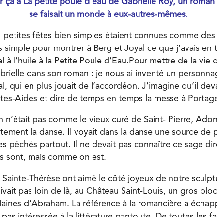
r ça à La petite poule d’eau de Gabrielle Roy, un roman
se faisait un monde à eux-autres-mêmes.
 petites fêtes bien simples étaient connues comme des ba
ès simple pour montrer à Berg et Joyal ce que j’avais en t
al à l’huile à la Petite Poule d’Eau.Pour mettre de la vie 
abrielle dans son roman : je nous ai inventé un personn
ial, qui en plus jouait de l’accordéon. J’imagine qu’il deva
es-Aides et dire de temps en temps la messe à Portag
 n’était pas comme le vieux curé de Saint- Pierre, Adoni
ictement la danse. Il voyait dans la danse une source de
des péchés partout. Il ne devait pas connaître ce sage dir
s sont, mais comme on est.
la Sainte-Thérèse ont aimé le côté joyeux de notre sculp
vivait pas loin de là, au Château Saint-Louis, un gros bl
 Plaines d’Abraham. La référence à la romancière a échap
s intéressée à la littérature pantoute. De toutes les faç