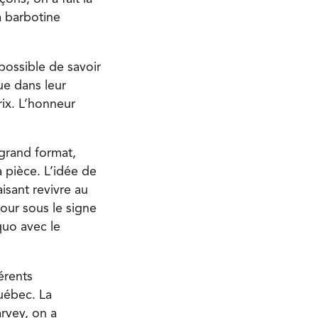
a barbotine
possible de savoir
ue dans leur
rix. L’honneur
 grand format,
 pièce. L’idée de
isant revivre au
our sous le signe
æquo avec le
érents
uébec. La
rvey, on a