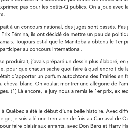
xprimer, pas pour les petits-Q publics. On a joué avec l
rs.
ait à un concours national, des juges sont passés. Pas 
 Prix Fémina, ils ont décidé de mettre un peu de politiq
jamais. Toujours est-il que le Manitoba a obtenu le 1er p
articiper au concours international.
se produirait, j’avais préparé un dessin plus élaboré, en
e, pour que chacun sache quoi faire à quel endroit de la
’était d’apporter un parfum autochtone des Prairies en fa
u cheval blanc. On voulait montrer une allégorie de l’am
iges. (1) Là encore, le jury nous a remis le 1er prix, ex 
 à Québec a été le début d’une belle histoire. Avec diff
ge, je suis allé une trentaine de fois au Carnaval de Q
our faire plaisir aux enfants, avec Don Berg et Harry Ha