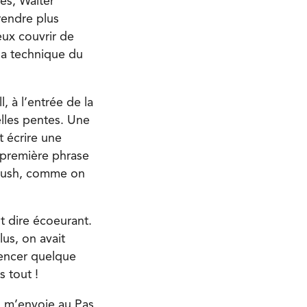
es, Walter
 rendre plus
teux couvrir de
la technique du
 à l’entrée de la
elles pentes. Une
t écrire une
 première phrase
 slush, comme on
t dire écoeurant.
us, on avait
mmencer quelque
s tout !
 m’envoie au Pas