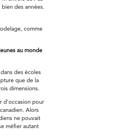
lé bien des années.
u modelage, comme
s jeunes au monde
 dans des écoles
ulpture que de la
trois dimensions.
r d’occasion pour
 canadien. Alors
adiens ne pouvait
 se méfier autant