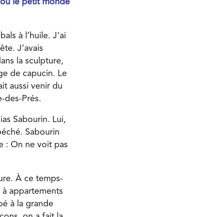
 où le petit monde
ls à l’huile. J’ai
ête. J’avais
dans la sculpture,
age de capucin. Le
it aussi venir du
e-des-Prés.
as Sabourin. Lui,
 péché. Sabourin
e : On ne voit pas
ture. À ce temps-
oc à appartements
pé à la grande
ons, on a fait la