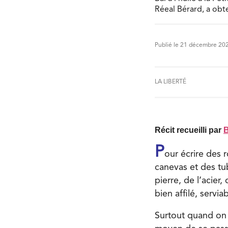
Réeal Bérard, a obt
Publié le 21 décembre 20
LA LIBERTÉ
Récit recueilli par
B
P
our écrire des 
canevas et des tub
pierre, de l’acier,
bien affilé, servi
Surtout quand on v