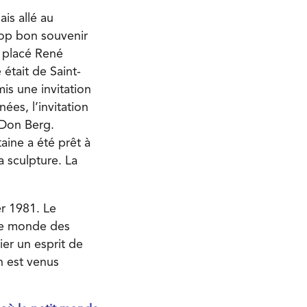
ais allé au
rop bon souvenir
t placé René
 était de Saint-
mis une invitation
es, l’invitation
e Don Berg.
aine a été prêt à
a sculpture. La
r 1981. Le
s le monde des
ier un esprit de
n est venus