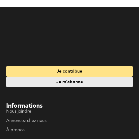
Je contribue
Je m'abonne
Informations
Nous joindre
Annoncez chez nous
À propos
Services
Travailler à La Liberté
Emplois en français
Archives