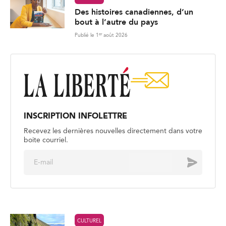
Des histoires canadiennes, d’un
bout à l’autre du pays
er
Publié le 1
août 2026
INSCRIPTION INFOLETTRE
Recevez les dernières nouvelles directement dans votre
boite courriel.
E
Envoyer
m
a
i
l
*
CULTUREL