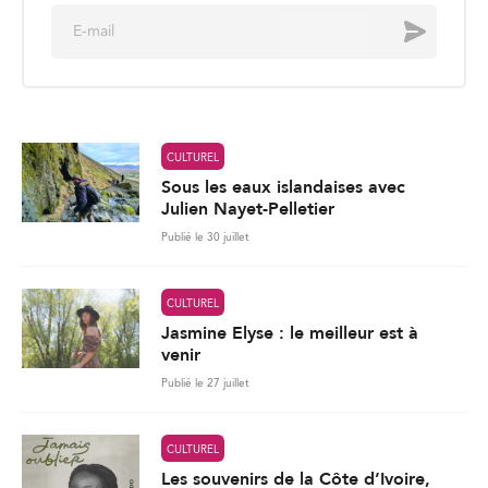
E
Envoyer
m
a
i
l
*
CULTUREL
Sous les eaux islandaises avec
Julien Nayet-Pelletier
Publié le 30 juillet
CULTUREL
Jasmine Elyse : le meilleur est à
venir
Publié le 27 juillet
CULTUREL
Les souvenirs de la Côte d’Ivoire,