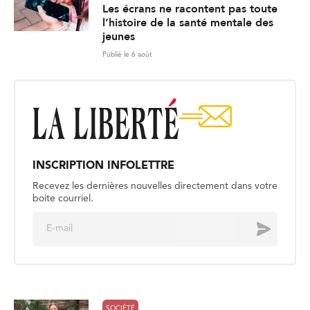
Les écrans ne racontent pas toute
l’histoire de la santé mentale des
jeunes
Publié le 6 août
INSCRIPTION INFOLETTRE
Recevez les dernières nouvelles directement dans votre
boite courriel.
E
Envoyer
m
a
i
l
*
SOCIÉTÉ