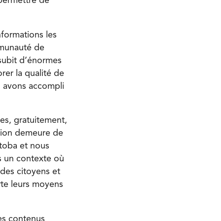
permettre de
nformations les
mmunauté de
 subit d’énormes
rer la qualité de
s avons accompli
es, gratuitement,
sion demeure de
toba et nous
s un contexte où
 des citoyens et
rte leurs moyens
es contenus