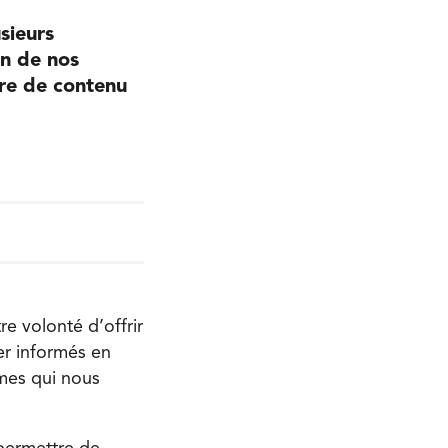
usieurs
un de nos
fre de contenu
re volonté d’offrir
er informés en
umes qui nous