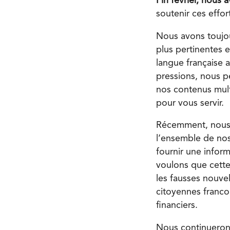
Fin février, nous
soutenir ces effor
Nous avons toujour
plus pertinentes 
langue française 
pressions, nous p
nos contenus mult
pour vous servir.
Récemment, nous a
l’ensemble de no
fournir une infor
voulons que cette
les fausses nouve
citoyennes franco
financiers.
Nous continuerons