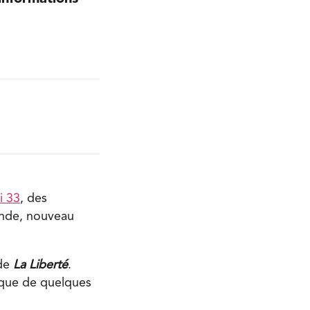
i 33
, des
lande, nouveau
 de
La Liberté
.
ique de quelques