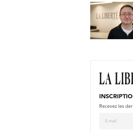
INSCRIPTI
Recevez les der
E
m
a
i