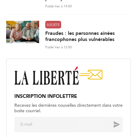
Publié hier à 14:00
SOCIÉTÉ
Fraudes : les personnes ainées
francophones plus vulnérables
Publié hier à 12:00
INSCRIPTION INFOLETTRE
Recevez les dernières nouvelles directement dans votre
boite courriel.
E
Envoyer
m
a
i