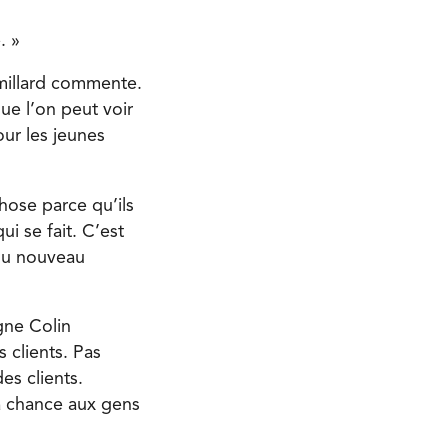
. »
millard commente.
e l’on peut voir
our les jeunes
hose parce qu’ils
i se fait. C’est
 du nouveau
gne Colin
 clients. Pas
es clients.
la chance aux gens