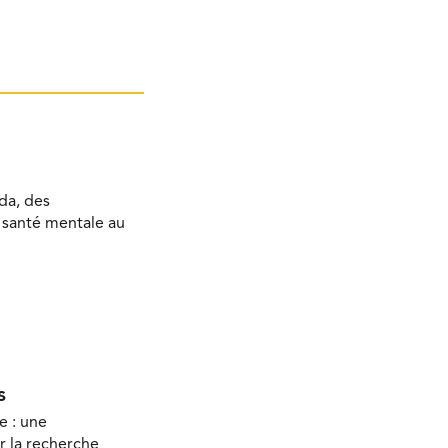
da, des
a santé mentale au
s
e : une
r la recherche