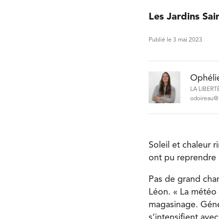
Les Jardins Sai
Publié le 3 mai 2023
Ophéli
LA LIBERT
odoireau@l
Soleil et chaleur 
ont pu reprendre 
Pas de grand chan
Léon. « La météo e
magasinage. Génér
s’intensifient ave