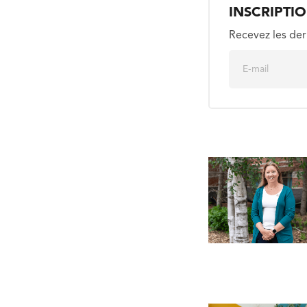
INSCRIPTI
Recevez les der
E
m
a
i
l
*