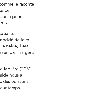
 comme le raconte
ce de
aud, qui ont
n. »
toba les
décidé de faire
la neige, il est
assembler les gens
le Molière (TCM).
hilde nous a
ec des boissons
leur temps