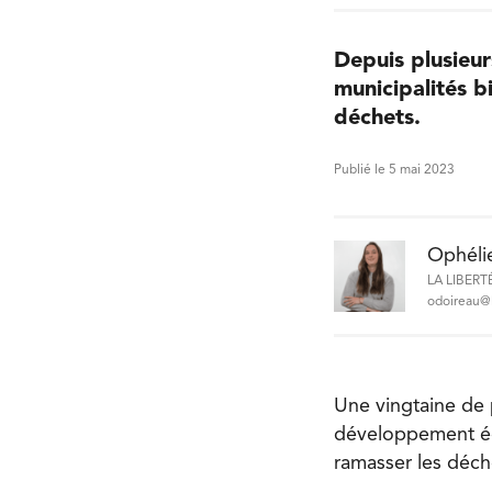
Depuis plusieu
municipalités 
déchets.
Publié le 5 mai 2023
Ophéli
LA LIBERT
odoireau@l
Une vingtaine de 
développement éc
ramasser les déche