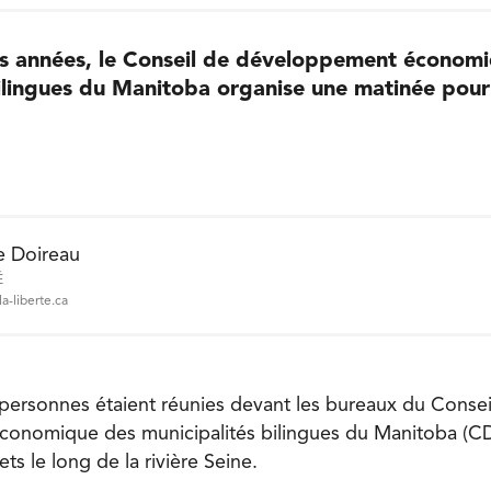
rs années, le Conseil de développement économ
bilingues du Manitoba organise une matinée pour
e Doireau
É
a-liberte.ca
personnes étaient réunies devant les bureaux du Consei
onomique des municipalités bilingues du Manitoba (CD
ts le long de la rivière Seine.