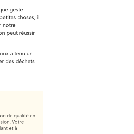
aque geste
etites choses, il
r notre
on peut réussir
roux a tenu un
ser des déchets
ion de qualité en
sion. Votre
ant et à