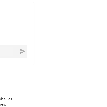
Envoyer
ba, les
ues.