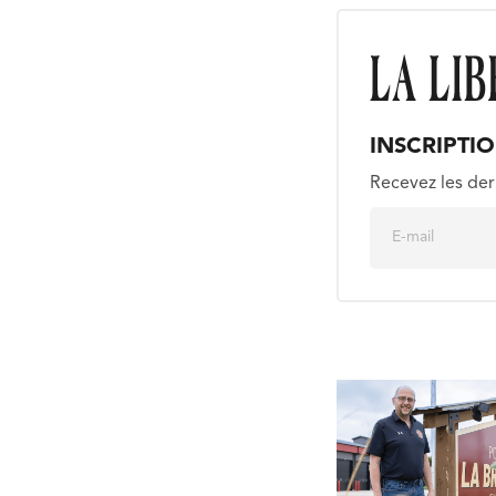
INSCRIPTI
Recevez les der
E
m
a
i
l
*