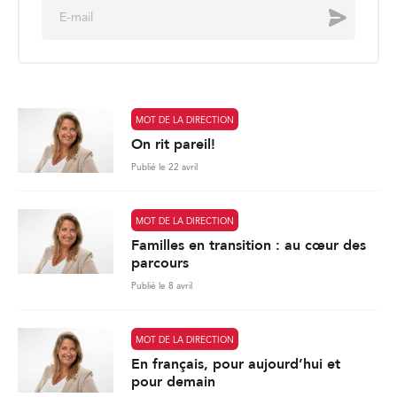
E
Envoyer
m
a
i
l
*
MOT DE LA DIRECTION
On rit pareil!
Publié le 22 avril
MOT DE LA DIRECTION
Familles en transition : au cœur des
parcours
Publié le 8 avril
MOT DE LA DIRECTION
En français, pour aujourd’hui et
pour demain