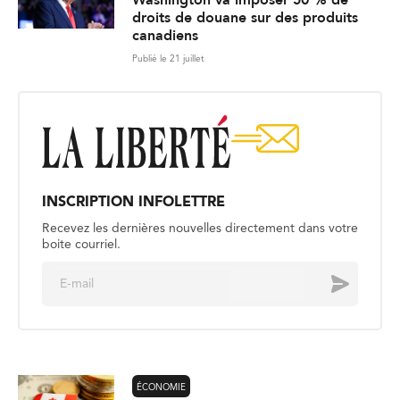
Washington va imposer 50 % de
droits de douane sur des produits
canadiens
Publié le 21 juillet
INSCRIPTION INFOLETTRE
Recevez les dernières nouvelles directement dans votre
boite courriel.
E
Envoyer
m
a
i
l
*
ÉCONOMIE