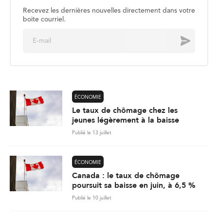
Recevez les dernières nouvelles directement dans votre
boite courriel.
E
Envoyer
m
a
i
l
*
ÉCONOMIE
Le taux de chômage chez les
jeunes légèrement à la baisse
Publié le 13 juillet
ÉCONOMIE
Canada : le taux de chômage
poursuit sa baisse en juin, à 6,5 %
Publié le 10 juillet