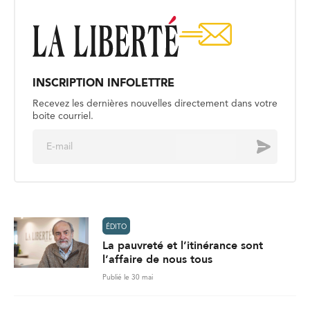
INSCRIPTION INFOLETTRE
Recevez les dernières nouvelles directement dans votre
boite courriel.
E
Envoyer
m
a
i
l
*
ÉDITO
La pauvreté et l’itinérance sont
l’affaire de nous tous
Publié le 30 mai