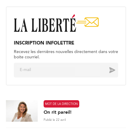
INSCRIPTION INFOLETTRE
Recevez les dernières nouvelles directement dans votre
boite courriel.
E
Envoyer
m
a
i
l
*
MOT DE LA DIRECTION
On rit pareil!
Publié le 22 avril