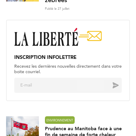
zébrées
Publié le 27 juillet
INSCRIPTION INFOLETTRE
Recevez les dernières nouvelles directement dans votre
boite courriel.
E
Envoyer
m
a
i
l
*
ENVIRONNEMENT
Prudence au Manitoba face à une
fin de semaine de forte chaleur