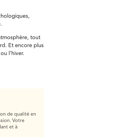
chologiques,
.
’atmosphère, tout
rd. Et encore plus
u l’hiver.
ion de qualité en
sion. Votre
ant et à