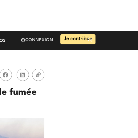
Je contribue
CONNEXION
OS
de fumée