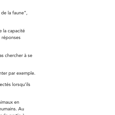
 de la faune”,
e la capacité
s réponses
pas chercher à se
nter par exemple.
ctés lorsqu’ils
animaux en
 humains. Au