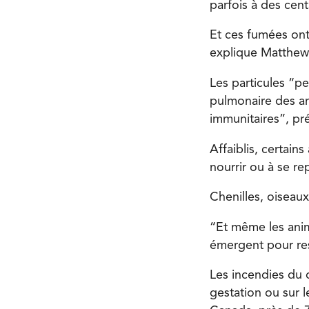
parfois à des cen
Et ces fumées ont
explique Matthew 
Les particules “p
pulmonaire des a
immunitaires”, préc
Affaiblis, certain
nourrir ou à se re
Chenilles, oiseau
“Et même les anim
émergent pour res
Les incendies du 
gestation ou sur 