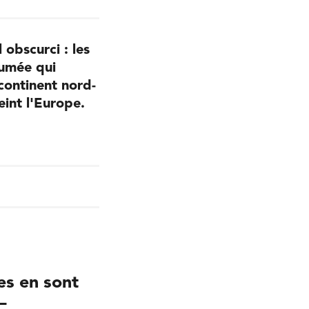
 obscurci : les
fumée qui
continent nord-
eint l'Europe.
es en sont
–