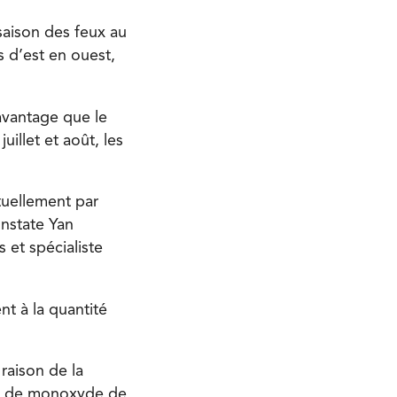
saison des feux au
s d’est en ouest,
avantage que le
uillet et août, les
tuellement par
onstate Yan
 et spécialiste
nt à la quantité
raison de la
es de monoxyde de