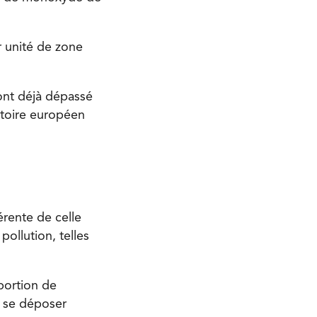
r unité de zone
ont déjà dépassé
atoire européen
érente de celle
ollution, telles
portion de
t se déposer