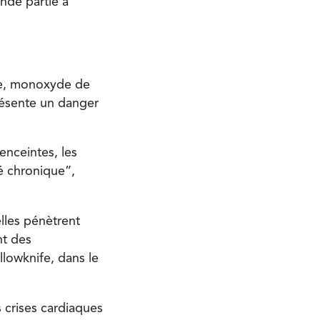
nde partie à
te, monoxyde de
présente un danger
enceintes, les
té chronique”,
elles pénètrent
nt des
lowknife, dans le
 crises cardiaques