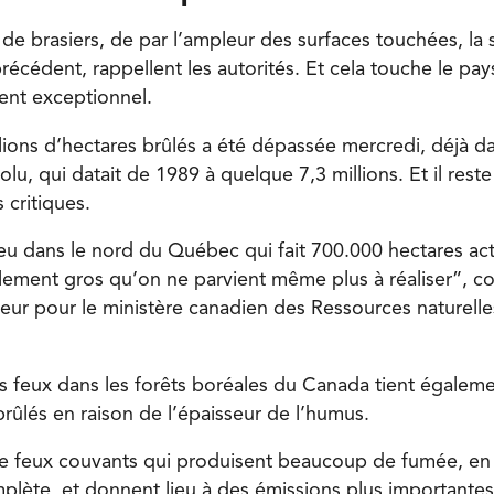
de brasiers, de par l’ampleur des surfaces touchées, la 
écédent, rappellent les autorités. Et cela touche le pay
ent exceptionnel.
llions d’hectares brûlés a été dépassée mercredi, déjà d
u, qui datait de 1989 à quelque 7,3 millions. Et il reste j
 critiques.
u dans le nord du Québec qui fait 700.000 hectares ac
llement gros qu’on ne parvient même plus à réaliser”, c
eur pour le ministère canadien des Ressources naturelles
es feux dans les forêts boréales du Canada tient égaleme
rûlés en raison de l’épaisseur de l’humus.
 de feux couvants qui produisent beaucoup de fumée, en 
plète, et donnent lieu à des émissions plus important