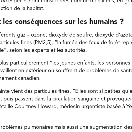
700 espèces sont considérées comme menacées, en gra
ction de la habitat.
t les conséquences sur les humains ?
érents gaz – ozone, dioxyde de soufre, dioxyde d’azo
articules fines (PM2,5), “la fumée des feux de forêt re
”, selon les experts et les autorités.
lus particulièrement “les jeunes enfants, les personnes 
ravaillent en extérieur ou souffrent de problèmes de san
rnement canadien.
inte vient des particules fines. “Elles sont si petites qu’
 puis passent dans la circulation sanguine et provoque
étaille Courtney Howard, médecin urgentiste basée à Yel
problèmes pulmonaires mais aussi une augmentation des