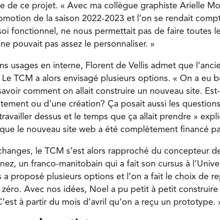
ine de ce projet. « Avec ma collègue graphiste Arielle Mo
 promotion de la saison 2022-2023 et l’on se rendait comp
soi fonctionnel, ne nous permettait pas de faire toutes l
ne pouvait pas assez le personnaliser. »
 usages en interne, Florent de Vellis admet que l’ancien
. Le TCM a alors envisagé plusieurs options. « On a eu
avoir comment on allait construire un nouveau site. Est-c
stement ou d’une création? Ça posait aussi les question
it travailler dessus et le temps que ça allait prendre » exp
se que le nouveau site web a été complètement financé p
changes, le TCM s’est alors rapproché du concepteur de
ez, un franco-manitobain qui a fait son cursus à l’Univer
s a proposé plusieurs options et l’on a fait le choix de re
éro. Avec nos idées, Noel a pu petit à petit construire 
’est à partir du mois d’avril qu’on a reçu un prototype. 