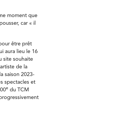
même moment que
ousser, car « il
pour être prêt
 aura lieu le 16
 site souhaite
rtiste de la
 la saison 2023-
es spectacles et
e
100
du TCM
 progressivement