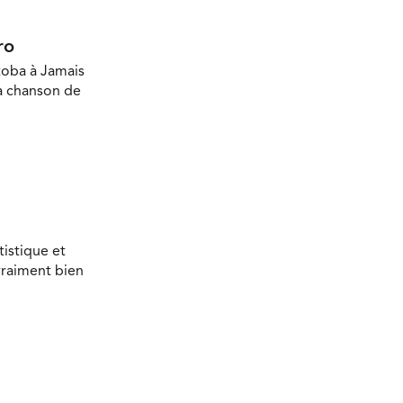
ro
toba à Jamais
la chanson de
tistique et
vraiment bien