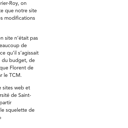
rier-Roy, on
te que notre site
es modifications
 site n’était pas
 beaucoup de
e qu’il s’agissait
s du budget, de
lique Florent de
ar le TCM.
 sites web et
sité de Saint-
partir
le squelette de
»