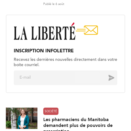
Publié le 6 août
INSCRIPTION INFOLETTRE
Recevez les dernières nouvelles directement dans votre
boite courriel.
E
Envoyer
m
a
i
l
*
SOCIÉTÉ
Les pharmaciens du Manitoba
demandent plus de pouvoirs de