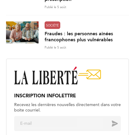
Publié le 5 août
SOCIÉTÉ
Fraudes : les personnes ainées
francophones plus vulnérables
Publié le 5 août
INSCRIPTION INFOLETTRE
Recevez les dernières nouvelles directement dans votre
boite courriel.
E
Envoyer
m
a