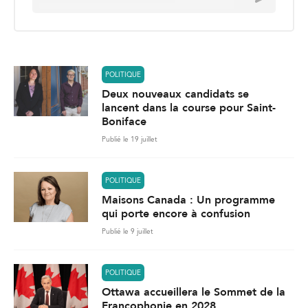
a
i
l
*
POLITIQUE
Deux nouveaux candidats se
lancent dans la course pour Saint-
Boniface
Publié le 19 juillet
POLITIQUE
Maisons Canada : Un programme
qui porte encore à confusion
Publié le 9 juillet
POLITIQUE
Ottawa accueillera le Sommet de la
Francophonie en 2028