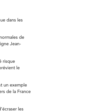
que dans les
 normales de
ligne Jean-
é risque
révient le
est un exemple
ers de la France
’écraser les