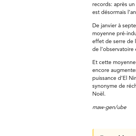
records: après un
est désormais l’a
De janvier à sept
moyenne pré-indust
effet de serre de 
de l’observatoire
Et cette moyenne,
encore augmenter 
puissance d’El N
synonyme de réch
Noël.
maw-gen/ube