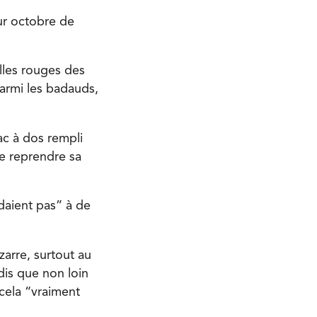
ur octobre de
lles rouges des
parmi les badauds,
ac à dos rempli
de reprendre sa
daient pas” à de
zarre, surtout au
dis que non loin
 cela “vraiment