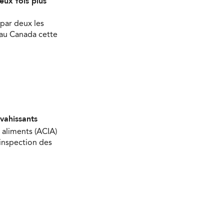
eux fois plus
par deux les
 au Canada cette
nvahissants
 aliments (ACIA)
’inspection des