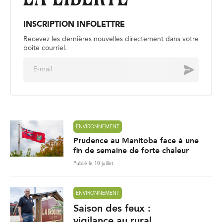
INSCRIPTION INFOLETTRE
Recevez les dernières nouvelles directement dans votre
boite courriel.
E
Envoyer
m
a
i
l
*
ENVIRONNEMENT
Prudence au Manitoba face à une
fin de semaine de forte chaleur
Publié le 10 juillet
ENVIRONNEMENT
Saison des feux :
vigilance au rural