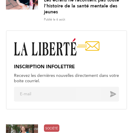
l’histoire de la santé mentale des
jeunes
Publié le 6 août
INSCRIPTION INFOLETTRE
Recevez les dernières nouvelles directement dans votre
boite courriel.
E
Envoyer
m
a
i
l
*
SOCIÉTÉ