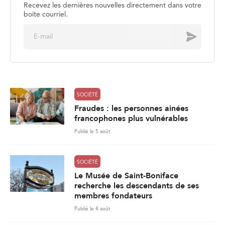
Recevez les dernières nouvelles directement dans votre
boite courriel.
E
Envoyer
m
a
i
l
*
SOCIÉTÉ
Fraudes : les personnes ainées
francophones plus vulnérables
Publié le 5 août
SOCIÉTÉ
Le Musée de Saint-Boniface
recherche les descendants de ses
membres fondateurs
Publié le 4 août