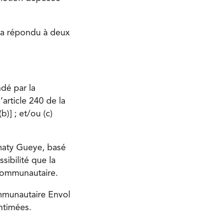
u a répondu à deux
dé par la
’article 240 de la
b)] ; et/ou (c)
maty Gueye, basé
sibilité que la
 communautaire.
ommunautaire Envol
intimées.