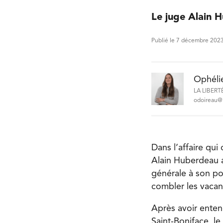
Le juge Alain H
Publié le 7 décembre 202
Ophéli
LA LIBERT
odoireau@l
Dans l’affaire qu
Alain Huberdeau a 
générale à son po
combler les vacan
Après avoir enten
Saint-Boniface, l