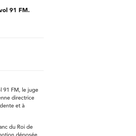
nvol 91 FM.
l 91 FM, le juge
enne directrice
dente et à
Banc du Roi de
 motion déposée