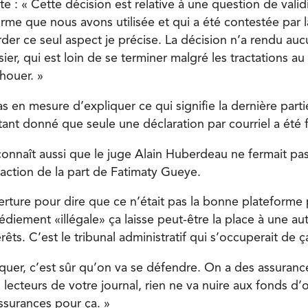
te : « Cette décision est relative à une question de vali
orme que nous avons utilisée et qui a été contestée par l
order ce seul aspect je précise. La décision n’a rendu au
ier, qui est loin de se terminer malgré les tractations 
chouer. »
as en mesure d’expliquer ce qui signifie la dernière parti
ant donné que seule une déclaration par courriel a été 
connaît aussi que le juge Alain Huberdeau ne fermait pas
 action de la part de Fatimaty Gueye.
verture pour dire que ce n’était pas la bonne plateforme 
diement «illégale» ça laisse peut-être la place à une au
ts. C’est le tribunal administratif qui s’occuperait de ç
taquer, c’est sûr qu’on va se défendre. On a des assuran
es lecteurs de votre journal, rien ne va nuire aux fonds d
ssurances pour ça. »