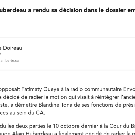
uberdeau a rendu sa décision dans le dossier e
3
e Doireau
É
a-liberte.ca
i opposait Fatimaty Gueye à la radio communautaire Envo
décidé de radier la motion qui visait à réintégrer l’anci
ste, à démettre Blandine Tona de ses fonctions de prési
ces au sein du CA.
du les deux parties le 10 octobre dernier à la Cour du 
e juge Alain Huberdeau a finalement décidé de radier la