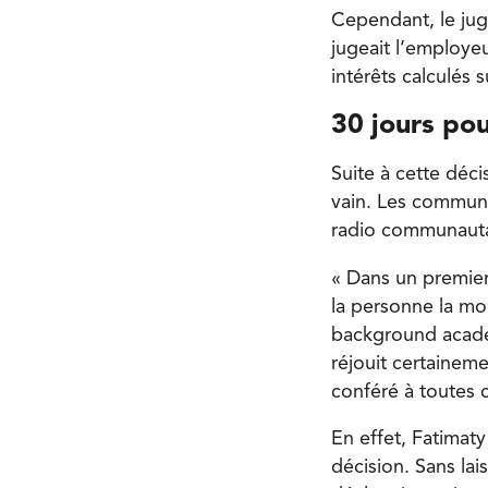
Cependant, le jug
jugeait l’employe
intérêts calculés 
30 jours pou
Suite à cette déci
vain. Les communic
radio communautair
« Dans un premier
la personne la mo
background académi
réjouit certainem
conféré à toutes 
En effet, Fatimaty
décision. Sans lais