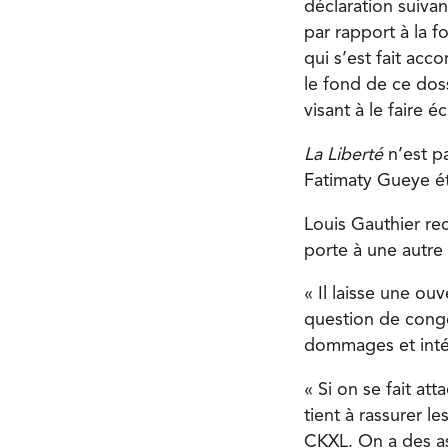
déclaration suivan
par rapport à la f
qui s’est fait acc
le fond de ce doss
visant à le faire é
La Liberté
n’est p
Fatimaty Gueye ét
Louis Gauthier re
porte à une autre
« Il laisse une ou
question de congé
dommages et intérê
« Si on se fait at
tient à rassurer l
CKXL. On a des a