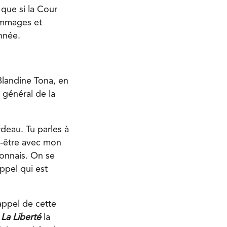
 que si la Cour
dommages et
onnée.
Blandine Tona, en
 général de la
deau. Tu parles à
ut-être avec mon
connais. On se
ppel qui est
 appel de cette
à
La Liberté
la