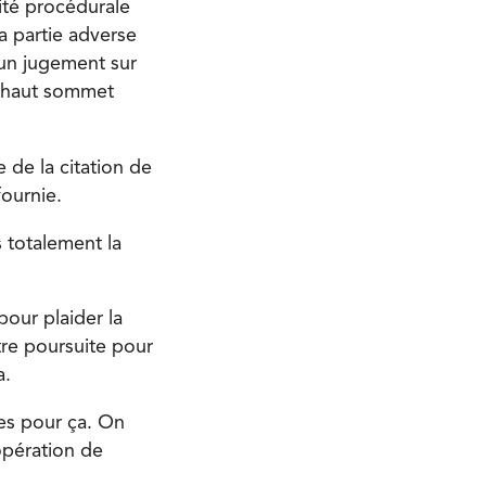
dité procédurale
a partie adverse
cun jugement sur
au haut sommet
e de la citation de
fournie.
 totalement la
pour plaider la
tre poursuite pour
a.
ces pour ça. On
’opération de