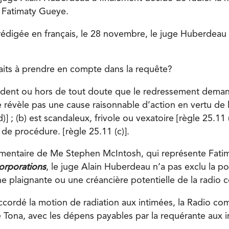
, Fatimaty Gueye.
rédigée en français, le 28 novembre, le juge Huberdea
 faits à prendre en compte dans la requête?
 évident ou hors de tout doute que le redressement deman
e révèle pas une cause raisonnable d’action en vertu de l
)] ; (b) est scandaleux, frivole ou vexatoire [règle 25.11 (
 de procédure. [règle 25.11 (c)].
umentaire de Me Stephen McIntosh, qui représente Fati
corporations
, le juge Alain Huberdeau n’a pas exclu la pos
ne plaignante ou une créancière potentielle de la radio
 accordé la motion de radiation aux intimées, la Radio c
 Tona, avec les dépens payables par la requérante aux 