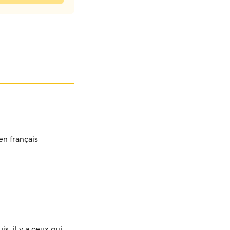
n français
s, il y a ceux qui