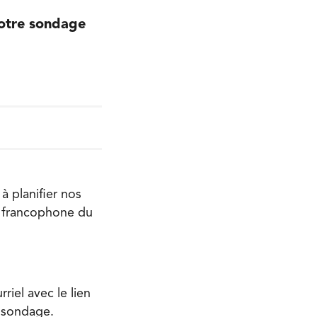
 notre sondage
 planifier nos
é francophone du
riel avec le lien
e sondage.