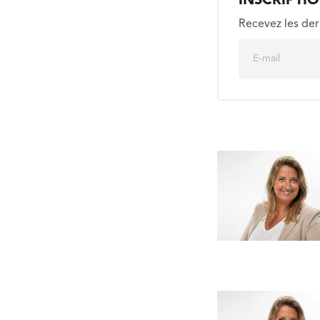
INSCRIPTI
Recevez les der
E
m
a
i
l
*