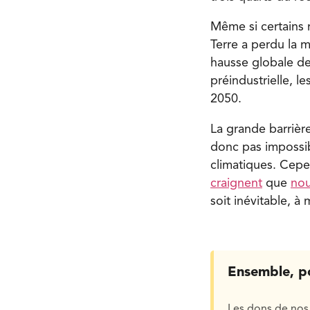
Même si certains 
Terre a perdu la m
hausse globale de
préindustrielle, l
2050.
La grande barrièr
donc pas impossi
climatiques. Cepe
craignent
que
nou
soit inévitable, 
Ensemble, p
Les dons de nos 