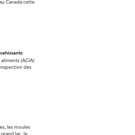
 au Canada cette
nvahissants
 aliments (ACIA)
’inspection des
es, les moules
grand lac, le