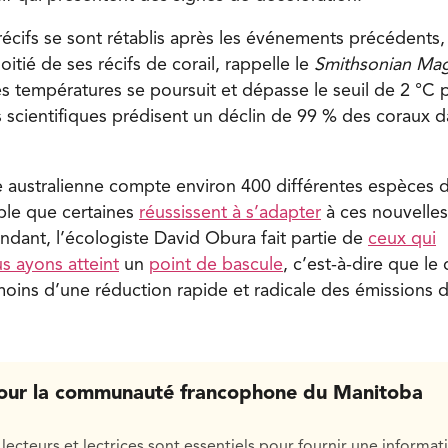
récifs se sont rétablis après les événements précédents,
oitié de ses récifs de corail, rappelle le
Smithsonian Ma
s températures se poursuit et dépasse le seuil de 2 °C p
es scientifiques prédisent un déclin de 99 % des coraux 
e australienne compte environ 400 différentes espèces de
ble que certaines
réussissent à s’adapter
à ces nouvelles
ndant, l’écologiste David Obura fait partie de
ceux qui
s ayons atteint
un
point de bascule
, c’est-à-dire que le
à moins d’une réduction rapide et radicale des émissions
our la communauté francophone du Manitoba
lecteurs et lectrices sont essentiels pour fournir une informat