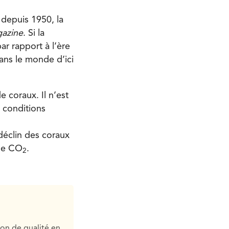
 depuis 1950, la
gazine
. Si la
ar rapport à l’ère
dans le monde d’ici
 coraux. Il n’est
 conditions
 déclin des coraux
 de CO
.
2
ion de qualité en