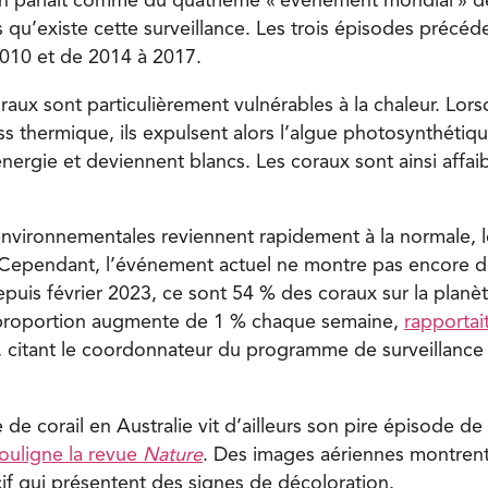
 parlait comme du quatrième « événement mondial » 
 qu’existe cette surveillance. Les trois épisodes précéd
2010 et de 2014 à 2017.
raux sont particulièrement vulnérables à la chaleur. Lorsq
s thermique, ils expulsent alors l’algue photosynthétiqu
nergie et deviennent blancs. Les coraux sont ainsi affaib
 environnementales reviennent rapidement à la normale, 
 Cependant, l’événement actuel ne montre pas encore d
puis février 2023, ce sont 54 % des coraux sur la planèt
 proportion augmente de 1 % chaque semaine,
rapportai
l, citant le coordonnateur du programme de surveillance 
 de corail en Australie vit d’ailleurs son pire épisode de
ouligne la revue
Nature
. Des images aériennes montrent
cif qui présentent des signes de décoloration.