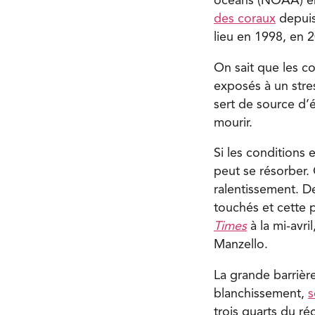
océans (NOAA) en
des coraux
depuis
lieu en 1998, en 
On sait que les co
exposés à un stres
sert de source d’é
mourir.
Si les conditions
peut se résorber.
ralentissement. De
touchés et cette
Times
à la mi-avri
Manzello.
La grande barrière
blanchissement,
s
trois quarts du ré