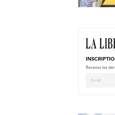
INSCRIPTI
Recevez les der
E
m
a
i
l
*