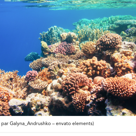
on par Galyna_Andrushko – envato elements)