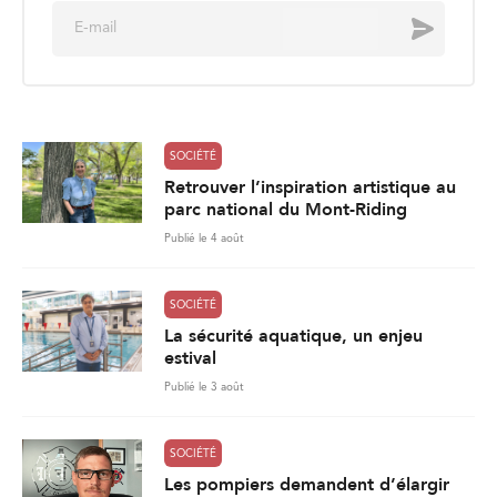
E
Envoyer
m
a
i
l
*
SOCIÉTÉ
Retrouver l’inspiration artistique au
parc national du Mont-Riding
Publié le 4 août
SOCIÉTÉ
La sécurité aquatique, un enjeu
estival
Publié le 3 août
SOCIÉTÉ
Les pompiers demandent d’élargir