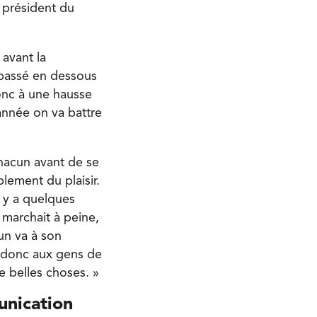
n président du
 avant la
 passé en dessous
donc à une hausse
année on va battre
chacun avant de se
plement du plaisir.
l y a quelques
 marchait à peine,
cun va à son
s donc aux gens de
e belles choses. »
unication