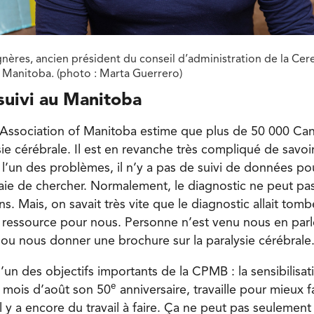
nères, ancien président du conseil d’administration de la Cere
 Manitoba. (photo : Marta Guerrero)
uivi au Manitoba
 Association of Manitoba estime que plus de 50 000 Ca
sie cérébrale. Il est en revanche très compliqué de savo
l’un des problèmes, il n’y a pas de suivi de données pou
aie de chercher. Normalement, le diagnostic ne peut pa
ns. Mais, on savait très vite que le diagnostic allait tomb
ne ressource pour nous. Personne n’est venu nous en parl
ou nous donner une brochure sur la paralysie cérébrale.
s l’un des objectifs importants de la CPMB : la sensibilisa
e
u mois d’août son 50
anniversaire, travaille pour mieux f
 Il y a encore du travail à faire. Ça ne peut pas seulement