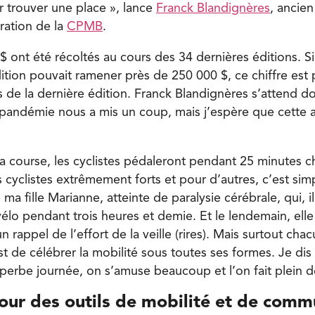
 trouver une place », lance
Franck Blandignères
, ancie
ration de la
CPMB
.
 $ ont été récoltés au cours des 34 dernières éditions. Si
tion pouvait ramener près de 250 000 $, ce chiffre est
s de la dernière édition. Franck Blandignères s’attend 
 pandémie nous a mis un coup, mais j’espère que cette 
 la course, les cyclistes pédaleront pendant 25 minutes 
des cyclistes extrêmement forts et pour d’autres, c’est sim
e ma fille Marianne, atteinte de paralysie cérébrale, qui, i
vélo pendant trois heures et demie. Et le lendemain, elle
n rappel de l’effort de la veille (rires). Mais surtout cha
st de célébrer la mobilité sous toutes ses formes. Je di
uperbe journée, on s’amuse beaucoup et l’on fait plein d
our des outils de mobilité et de comm