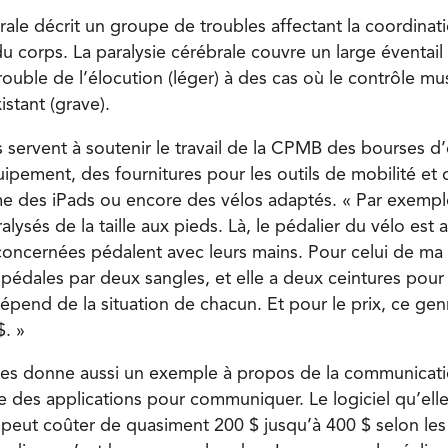
rale décrit un groupe de troubles affectant la coordinat
 corps. La paralysie cérébrale couvre un large éventail
trouble de l’élocution (léger) à des cas où le contrôle mu
stant (grave).
s servent à soutenir le travail de la CPMB des bourses d
ipement, des fournitures pour les outils de mobilité e
 des iPads ou encore des vélos adaptés. « Par exemple
ysés de la taille aux pieds. Là, le pédalier du vélo est
oncernées pédalent avec leurs mains. Pour celui de ma fi
pédales par deux sangles, et elle a deux ceintures pour 
dépend de la situation de chacun. Et pour le prix, ce ge
$. »
es donne aussi un exemple à propos de la communication
se des applications pour communiquer. Le logiciel qu’elle 
eut coûter de quasiment 200 $ jusqu’à 400 $ selon les 