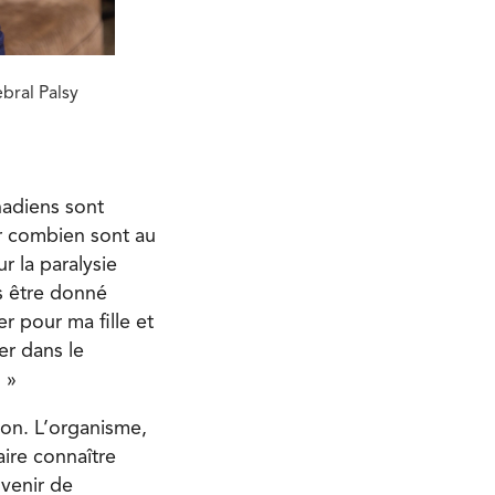
bral Palsy
nadiens sont
ir combien sont au
r la paralysie
s être donné
er pour ma fille et
er dans le
 »
tion. L’organisme,
aire connaître
 venir de