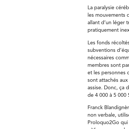
La paralysie céréb
les mouvements du
allant d’un léger 
pratiquement inexi
Les fonds récolté
subventions d’équ
nécessaires comme
membres sont paral
et les personnes c
sont attachés aux 
assise. Donc, ça 
de 4 000 à 5 000 
Franck Blandignèr
non verbale, utili
Proloquo2Go qui p