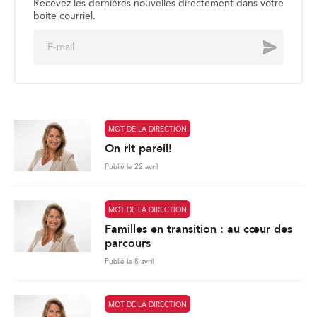
Recevez les dernières nouvelles directement dans votre
boite courriel.
E
Envoyer
m
a
i
l
*
MOT DE LA DIRECTION
On rit pareil!
Publié le 22 avril
MOT DE LA DIRECTION
Familles en transition : au cœur des
parcours
Publié le 8 avril
MOT DE LA DIRECTION