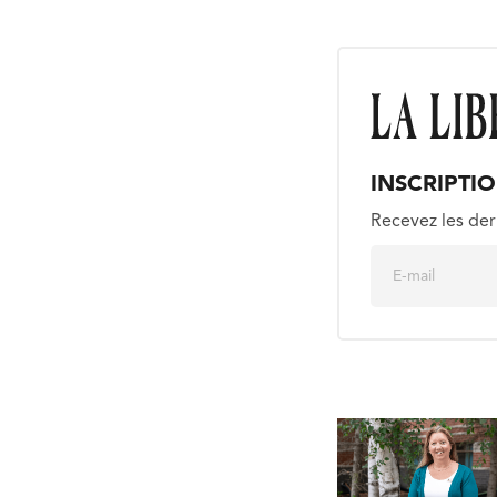
INSCRIPTI
Recevez les der
E
m
a
i
l
*