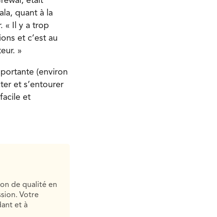
rewal, était
la, quant à la
« Il y a trop
ions et c’est au
cteur. »
mportante (environ
ter et s’entourer
facile et
ion de qualité en
sion. Votre
ant et à