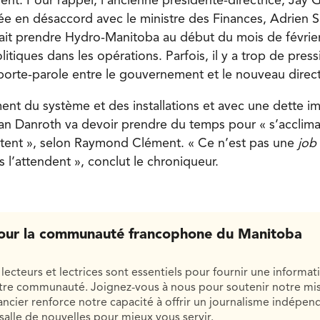
ment. Pour rappel, l’ancienne présidente-directrice, Jay G
en désaccord avec le ministre des Finances, Adrien Sa
ait prendre Hydro-Manitoba au début du mois de février. 
litiques dans les opérations. Parfois, il y a trop de press
 porte-parole entre le gouvernement et le nouveau dire
ment du système et des installations et avec une dette i
llan Danroth va devoir prendre du temps pour « s’acclima
nt », selon Raymond Clément. « Ce n’est pas une
job
 l’attendent », conclut le chroniqueur.
our la communauté francophone du Manitoba
lecteurs et lectrices sont essentiels pour fournir une informat
otre communauté. Joignez-vous à nous pour soutenir notre mis
cier renforce notre capacité à offrir un journalisme indépend
salle de nouvelles pour mieux vous servir.