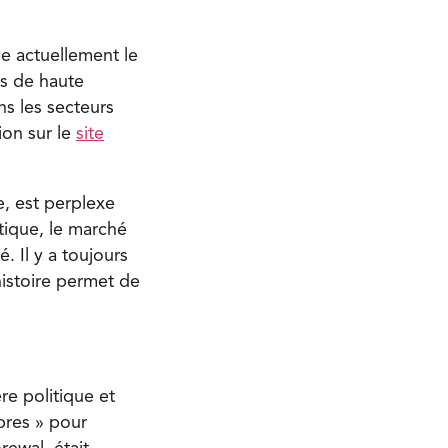
pe actuellement le
es de haute
ns les secteurs
ion sur le
site
e, est perplexe
tique, le marché
 Il y a toujours
’histoire permet de
re politique et
bres » pour