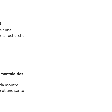
s
e : une
r la recherche
é mentale des
ada montre
 et une santé