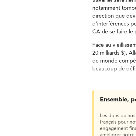
travailler sereine
notamment tombée 
direction que dev
d’interférences po
CA de se faire le
Face au vieillisse
20 milliards $), A
de monde compéte
beaucoup de défis
Ensemble, p
Les dons de nos 
français pour n
engagement finan
améliorer notre 