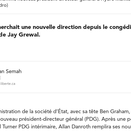
dro)
herchait une nouvelle direction depuis le congé
 de Jay Grewal.
an Semah
É
liberte.ca
istration de la société d’État, avec sa tête Ben Graham, 
uveau président-directeur général (PDG). Après une p
l Turner PDG intérimaire, Allan Danroth remplira ses nou