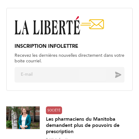
INSCRIPTION INFOLETTRE
Recevez les dernières nouvelles directement dans votre
boite courriel.
E
Envoyer
m
a
i
l
*
SOCIÉTÉ
Les pharmaciens du Manitoba
demandent plus de pouvoirs de
prescription