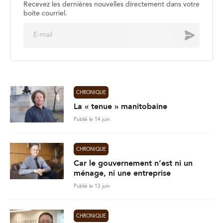
Recevez les dernières nouvelles directement dans votre
boite courriel.
E
Envoyer
m
a
i
l
*
CHRONIQUE
La « tenue » manitobaine
Publié le 14 juin
CHRONIQUE
Car le gouvernement n’est ni un
ménage, ni une entreprise
Publié le 13 juin
CHRONIQUE