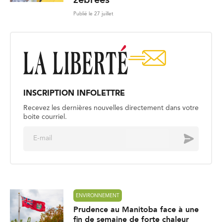
Publié le 27 juillet
INSCRIPTION INFOLETTRE
Recevez les dernières nouvelles directement dans votre
boite courriel.
E
Envoyer
m
a
i
l
*
ENVIRONNEMENT
Prudence au Manitoba face à une
fin de semaine de forte chaleur